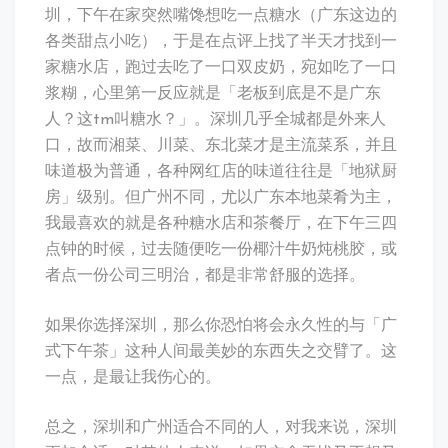
圳，下午在家突然嘴馋想吃一点糖水（广东这边的
各类甜点小吃），于是在点评上找了半天才找到一
家糖水店，跑过去吃了一口双皮奶，宛如吃了一口
浆糊，心里第一反应就是「老板到底是不是广东
人？这tm叫糖水？」。深圳几乎全城都是外来人
口，故而湘菜、川菜、东北菜才是主流菜系，并且
味道极为普通，各种网红店的味道往往是「地狱厨
房」级别。但广州不同，尤以广东本地菜肴为主，
我最喜欢的就是各种糖水店和茶餐厅，在下午三四
点钟的时候，过去随便吃一份椰汁牛奶炖桃胶，或
者点一份公司三明治，都是非常舒服的选择。
如果你选择深圳，那么你恐怕将会永久性的与「广
式下午茶」这种人间最美妙的东西失之交臂了。这
一点，是最让我伤心的。
总之，深圳和广州适合不同的人，对我来说，深圳