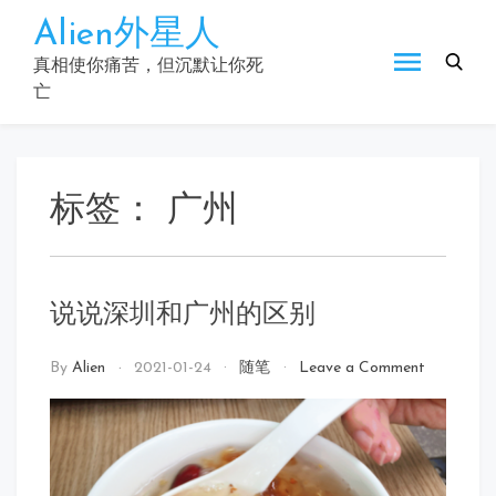
Skip
Alien外星人
to
content
真相使你痛苦，但沉默让你死
亡
标签：
广州
说说深圳和广州的区别
on
By
Alien
2021-01-24
随笔
Leave a Comment
说
说
深
圳
和