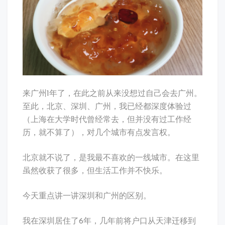
广
州
的
区
别
来广州1年了，在此之前从来没想过自己会去广州。
至此，北京、深圳、广州，我已经都深度体验过
（上海在大学时代曾经常去，但并没有过工作经
历，就不算了），对几个城市有点发言权。
北京就不说了，是我最不喜欢的一线城市。在这里
虽然收获了很多，但生活工作并不快乐。
今天重点讲一讲深圳和广州的区别。
我在深圳居住了6年，几年前将户口从天津迁移到