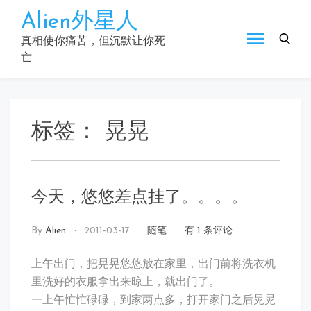
Skip
Alien外星人
to
content
真相使你痛苦，但沉默让你死
亡
标签：
晃晃
今天，悠悠差点挂了。。。。
今
By
Alien
2011-03-17
随笔
有 1 条评论
天，
悠
上午出门，把晃晃悠悠放在家里，出门前将洗衣机
悠
里洗好的衣服拿出来晾上，就出门了。
差
一上午忙忙碌碌，到家两点多，打开家门之后晃晃
点