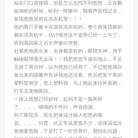
挂
站在门口迎接我，但是怎么也找不到悠悠，正在翻
了。。。。
箱倒柜的时候，听到一阵惨叫，顺着声音找过去，
发现悠悠居然在洗衣机里！！！
他的两只手被卡在滚筒洗衣机的，整个身体扭曲的
躺在洗衣机中，估计维持这个姿势已经一上午了，
听到我回家之后大声惨叫求救。
赶紧把他弄出来，全身都是软的，眼睛失神，用手
触碰眼球毫无反应！！我把悠悠平放在地上，手足
无措了两分钟，以为悠悠已经死了，不过悠悠偶尔
发出来的咳嗽声告诉我他还活着。然后把装干果的
塑料筐倒空，垫上塑料袋，马上抱起来往外面跑，
打车去宠物医院。
一路上悠悠已经好转，起码不是一脸死样
了。。。。喵喵的不停叫，声音很虚。
到了医院后，医生把体温计插入悠悠的菊
花。。。。35度，比正常温度低不少，说体温低比
发烧要危险，于是打了一针营养针。我怕出问题，