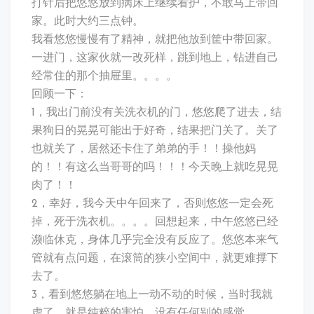
打针后把悠悠放到病床上继续看护，不敢马上带回
家。此时大约三点钟。
我看悠悠慢慢有了精神，就把他放到筐中带回家。
一进门，这家伙就一改死样，跳到地上，钻进自己
经常住的那个抽屉里。。。。
回顾一下：
1，我出门前没有关洗衣机的门，悠悠爬了进去，结
果狗日的晃晃可能出于好奇，结果把门关了。关了
也就关了，居然还卡住了弟弟的手！！操他妈
的！！有这么当哥哥的吗！！！今天晚上就吃晃晃
肉了！！
2，幸好，我今天中午回来了，否则悠悠一定会死
掉，死于洗衣机。。。。回想起来，中午悠悠已经
濒临休克，身体几乎完全没有反应了。悠悠本来气
管就有点问题，在滚筒的狭小空间中，就更难撑下
去了。
3，看到悠悠躺在地上一动不动的时候，当时我就
虚了。就是纯粹的害怕，没有任何别的感觉。