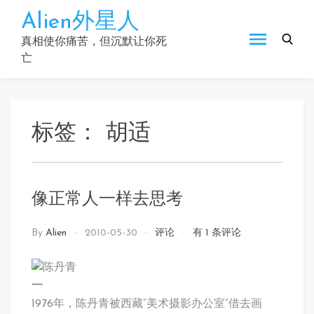
Skip
Alien外星人
to
content
真相使你痛苦，但沉默让你死
亡
标签：
胡适
像正常人一样去思考
像
By
Alien
2010-05-30
评论
有 1 条评论
正
常
人
一
一
1976年，陈丹青被西藏“美术摄影办公室”借去画
样