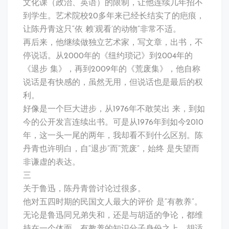
文化课（政治、英语）的限制，让他连续几年招不
到学生。艺术院校20多年来已经长结实了的疤痕，
让陈丹青这只“依 赖‘观看’的动物”非常不适。
再后来，他继续做独立艺术家，写文章，出书，不
停说话。从2000年的《纽约琐记》到2004年的
《退步 集》，再到2009年的《荒废集》，他自称
说话是有快感的，虽然无用，但说话也是最后的权
利。
好像是一个巨大进步，从1976年不敢笑出 来，到如
今的公开发言连续出书。可是从1976年到如今2010
年，这一头一尾的两年，我却看不到什么区别。陈
丹青也许明白，自“退步”而“荒废”，始终 是失望而
非谦虚的表达。
三
关于鲁迅，陈丹青曾讨论过很多。
他对五四时期的民国文人最大的评价 是“有教养”。
无论是鲁迅同兄弟失和，还是与胡适的争论，都维