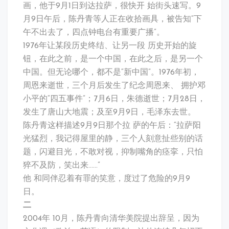
去
画，他于9月1日到达拉萨，很快开 始街头速写。9
思
月9日午后，陈丹青等人正在收拾画具，被告知“下
考
午不出去了，四点钟电台有重要广播”。
1976年让某段历史终结、让另一段 历史开始的旋
钮，在此之前，是一个中国，在此之后，是另一个
中国。但无论哪个，都不是“新中国”。1976年初，
周恩来逝世，三个月后发生了纪念周恩来、 拥护邓
小平的“四五事件”；7月6日，朱德逝世；7月28日，
发生了唐山大地震；及至9月9日，毛泽东去世。
陈丹青这样描述9月9日那个拉 萨的午后：“拉萨阳
光猛烈，我记得屋里的静，三个人刻意扯些别的话
题，闪避目光，不敢对视，抑制嘴角的痉挛，只怕
猝不及防，笑出来……”
他 和同伴忍着有罪的笑意，度过了危险的9月9
日。
二
2004年 10月，陈丹青向清华美院提出辞呈，因为