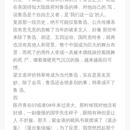
持在一个体面、有教养的知识分子身份之上。胡适
在美国得知大陆政府对鲁迅的捧、对他自己的 骂，
说鲁迅是个自由主义者，是“我们这一边”的人。
复原那一段历史，绝不可能仅靠鲁迅。公共传播系
统有意无意的忽略了当年的诸多文人，好像 那些年
来除了鲁迅、胡适、五四运动、国民党特务，就再
也没有其他人和背景。整个中国成为巨大的舞台布
景，而死了的周作人变成一具被木偶线操控着跳舞
的死 尸，绷着僵硬死气沉沉的脸，越来越面目可
憎。
梁文道评价韩寒将成为当代鲁迅，实在是莫名其
妙。除了会骂，鲁迅还会很多别的事，韩寒成不了
鲁 迅。
四
陈丹青在07或者08年来过浙大。那时候我对他没有
好感，一副傲慢的国学先生样子，眼睛有神但是让
人 不舒服。那天，紫金港的晓风书屋摆满了《退步
集》《退步集续编》，为了应景。我突然想起那个