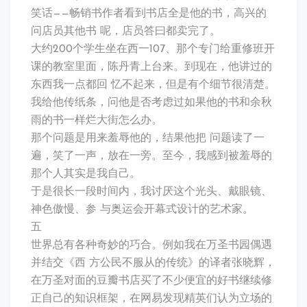
笑话——畅销书作者看到书店全是他的书，高兴的
问店员其他书 呢，店员答曰都卖完了。
大约200个学生坐在西一107、那个专门给重修班开
课的教室里面，陈丹青上台来。到现在，他讲过的
东西我一点都回 忆不起来，但是有个细节很清楚。
我给他传纸条，问他是否考虑过如果他的书和余秋
雨的书一样烂大街怎么办。
那个问题是用来羞辱他的，结果他把 问题读了一
遍，笑了一声，放在一旁。至今，我感到被羞辱的
那个人其实是我自己。
于是很长一段时间内，我讨厌这个光头、戴眼镜、
神色傲慢、参 与奥运会开幕式设计的艺术家。
五
世界总有各种奇妙的巧合。例如我在万圣书园偶遇
并结交《西 方公民不服从的传统》的译者张晓辉，
在万圣对面的豆瓣书店买了不少便宜的好书继续修
正自己的知识框架，在网易发现精英们认为立场的