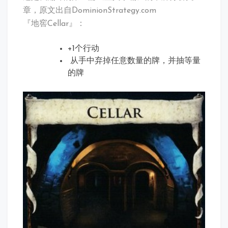
《皇
章，原文出自DominionStrategy.com
舆
『地窖Cellar』：
争
霸》
卡
+1个行动
牌
从手中弃掉任意数量的牌，并抽等量
分
的牌
析
之
『地
窖』