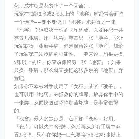
然，成本就是花费掉了一个回合）。
玩家在抽到2张或2张以上的『地窖』时经常会面临
一个选择——要不要使用『地窖』来弃置另一张
『地窖』？这取决于你的牌库构成、以及你想一共
弃置几张牌。用『地窖』弃置另一张『地窖』能让
玩家获得一张新手牌，但是保留这张『地窖』却给
了玩家第二次换牌的可能性。一般来说，如果要换
2张以上的牌，你应该保留另一张『地窖』；如果
只换一张牌，那么就直接把这张多余的『地窖』弃
置吧。
如果你不幸被对手使用了『女巫』或者『骗子』，
也可以用『地窖』来拯救你的牌库。放弃你手中的
一张牌、从而快速循环掉那些坏牌，是非常值得
的。
『地窖』最大的缺点是，它不如『仓库』好用。
『仓库』可以先抽3张牌，然后再从所有手牌中弃
置3张牌。只有在你想一口气要换掉5张或5张以上