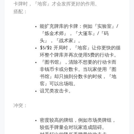
卡牌时，『地窖』才会发挥更好的作用。
搭配：
能扩充牌库的卡牌：例如『实验室』/
『炼金术师』，『大篷车』/『码
头』，『战术家』。
$5/$2 开局时，『地窖』让你更快的循
环整个牌库并再次使用5费的行动卡。
『图书馆』，清除不想要的行动卡而
非钱币卡或分数卡。当玩家使用『图
书馆』却只抽到分数卡的时候，『地
窖』可以出场啦。
诅咒类攻击卡。
冲突：
密度较高的牌组，例如市场类牌组，
较低手牌量会对玩家造成阻碍。