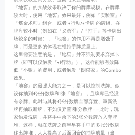
『地窖』的实战效果取决于你的牌库规模。在牌库
较大时，使用『地窖』效果最好，例如『实验室』/
『炼金术师』组合、或者 +行动/+卡牌 的牌组。在
牌库较小时（例如在『义勇军』/『打手』等卡牌出
场较多的时候），『地窖』的作用不再是增强手
牌，而是更多的体现在维持手牌质量上。
这里需要注意的是，『地窖』并不强制要求弃掉卡
牌（即可以仅触发『+1行动』）。这样能够有效降
低『小贩』的费用，或者触发『阴谋家』的Combo
效果。
『地窖』的最强大能力之一，是可以控制洗牌。假
设你抽到4张分数牌和1张『地窖』，且牌库已经没
有余牌。此时与其将4张分数牌全部弃置、重新洗
牌再抽取新牌，不如仅弃置1张分数牌——此时，玩
家触发洗牌，并将手中余下的3张分数牌放入弃牌
堆。这样，就在洗牌之前早早将手中的多张分数牌
移出牌堆，大大提高了后面回合的抽牌质量（当