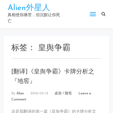
Skip
Alien外星人
to
content
真相使你痛苦，但沉默让你死
亡
标签：
皇舆争霸
[翻译]《皇舆争霸》卡牌分析之
『地窖』
By
Alien
2016-05-12
桌游
/
随笔
Leave a
on
Comment
[翻
译]
这是我翻译的第一篇《皇舆争霸》的卡牌分析文