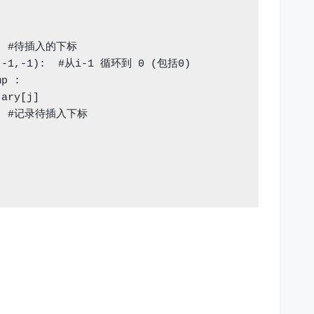
    #待插入的下标

1,-1,-1):  #从i-1 循环到 0 (包括0)

p :

ary[j]

j   #记录待插入下标
