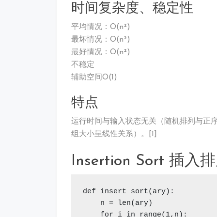
时间复杂度、稳定性
平均情况：O(n²)
最坏情况：O(n²)
最好情况：O(n²)
不稳定
辅助空间O(1)
特点
运行时间与输入状态无关（随机排列与正
组大小呈线性关系）。[1]
Insertion Sort 插入
def insert_sort(ary):

    n = len(ary)

    for i in range(1,n):
