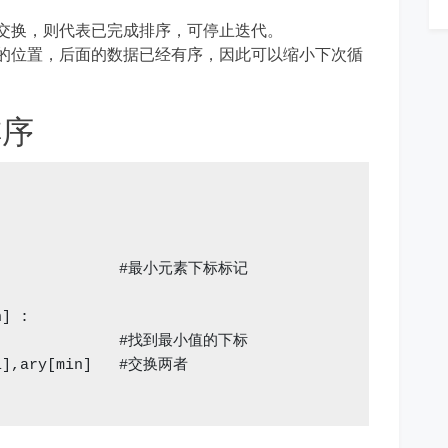
交换，则代表已完成排序，可停止迭代。
的位置，后面的数据已经有序，因此可以缩小下次循
排序
                #最小元素下标标记

] :

                #找到最小值的下标

[i],ary[min]   #交换两者
