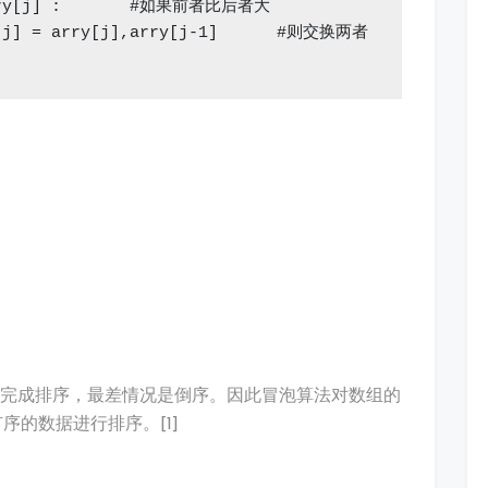
arry[j] :       #如果前者比后者大

y[j] = arry[j],arry[j-1]      #则交换两者

即可完成排序，最差情况是倒序。因此冒泡算法对数组的
的数据进行排序。[1]