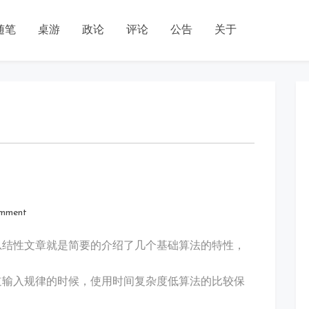
随笔
桌游
政论
评论
公告
关于
on
omment
几
种
总结性文章就是简要的介绍了几个基础算法的特性，
排
序
道输入规律的时候，使用时间复杂度低算法的比较保
算
法