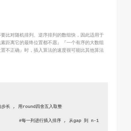
序要比对随机排列、逆序排列的数组快，因此适用于
元素距离它的最终位置都不愿』『一个有序的大数组
位置不正确』时，插入算法的速度很可能比其他算法
#初始步长 , 用round四舍五入取整

n):        #每一列进行插入排序 , 从gap 到 n-1
