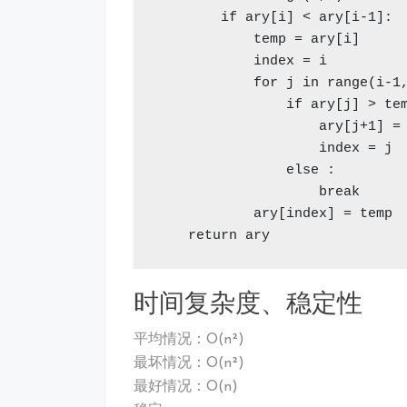
        if ary[i] < ary[i-1]:

            temp = ary[i]

            index = i       
            for j in range(i-
                if ary[j] > tem
                    ary[j+1] = 
                    index = 
                else :

                    break

            ary[index] = temp

    return ary
时间复杂度、稳定性
平均情况：O(n²)
最坏情况：O(n²)
最好情况：O(n)