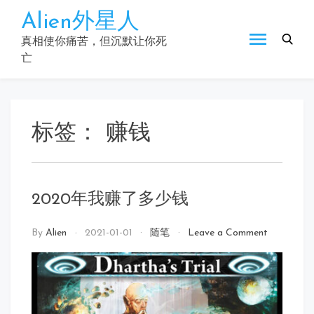
Skip
Alien外星人
to
content
真相使你痛苦，但沉默让你死
亡
标签：
赚钱
2020年我赚了多少钱
on
By
Alien
2021-01-01
随笔
Leave a Comment
2020
年
我
赚
了