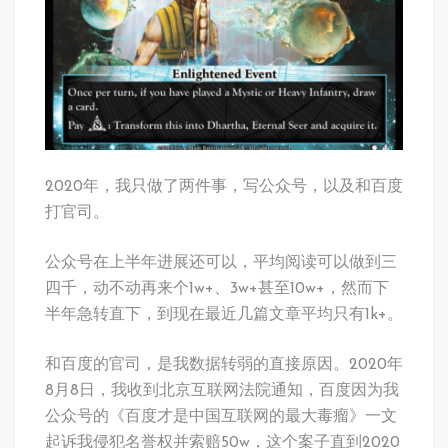
多
少
钱
2020年，我只做了两件事，写公众号，以及和百度
打官司。
公众号在上半年进展还可以，平均阅读可以做到三
四千，动不动再来个1w+、3w+甚至10w+，然而下
半年急转直下，到现在最近几篇文章平均只有1k+。
和百度的官司，是我数据转弱的直接原因。2020年
8月8日，我收到北京互联网法院通知，百度因为我
公众号的《百度才是中国互联网的最大毒瘤》一文
起诉我侵犯名誉权并索赔50w，这个案子直到2020