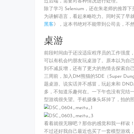
过后端，需要对各种情况进行处理。
除了学习 Selenium，还在朱老师的推荐
为讲解语言，看起来略吃力。同时买了早
黑客
》，这本书绝对不能带到公司去，不然
桌游
前段时间由于还没适应程序员的工作强度
可以有机会约朋友玩桌游了。原本以为自
到不减反增，还有了更大的热情去探索自
三周前，加入DM熊猫的SDE（Super Dun
题桌游。说实话并不感冒，玩起来和 DND/P
多，不知道乐趣何在。一下午也没有完结
型游戏很失望。手机摄像头坏掉了，拍的
看着就很无聊吧？那你的感觉和我一样诶
不过还好我自己最近也买了一套模型游戏，就