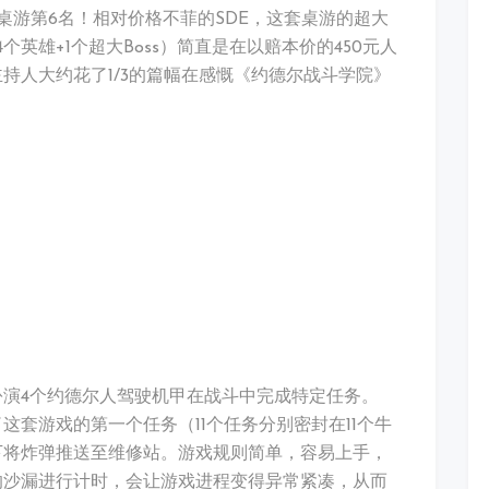
题类桌游第6名！相对价格不菲的SDE，这套桌游的超大
英雄+1个超大Boss）简直是在以赔本价的450元人
里3个主持人大约花了1/3的篇幅在感慨《约德尔战斗学院》
演4个约德尔人驾驶机甲在战斗中完成特定任务。
套游戏的第一个任务（11个任务分别密封在11个牛
下将炸弹推送至维修站。游戏规则简单，容易上手，
的沙漏进行计时，会让游戏进程变得异常紧凑，从而