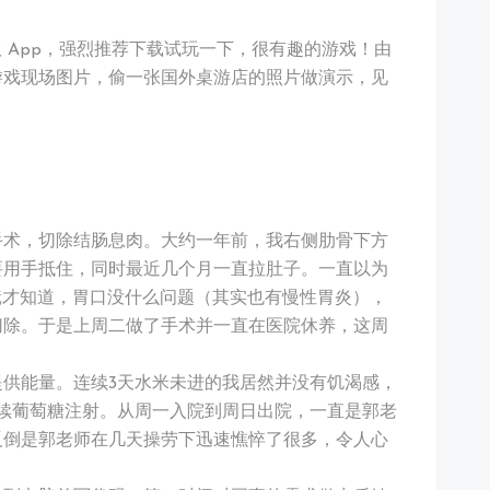
有安卓版 App，强烈推荐下载试玩一下，很有趣的游戏！由
游戏现场图片，偷一张国外桌游店的照片做演示，见
手术，切除结肠息肉。大约一年前，我右侧肋骨下方
要用手抵住，同时最近几个月一直拉肚子。一直以为
肠镜才知道，胃口没什么问题（其实也有慢性胃炎），
切除。于是上周二做了手术并一直在医院休养，这周
供能量。连续3天水米未进的我居然并没有饥渴感，
续葡萄糖注射。从周一入院到周日出院，一直是郭老
反倒是郭老师在几天操劳下迅速憔悴了很多，令人心