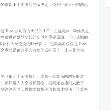
漏的催促下手忙脚乱的做决定，使机甲颠三倒四的乱
Riot 公司官方出品的 LOL 主题桌游，粉丝量之
发售后迅速攀登至如此高位的重要原因。不过遗憾的
ame 板块和大家交流的时候表示，这款桌游仅仅是 Riot
下之意就是估计不会有续作或扩展了，让人非常伤
久的《银河卡车司机》。这是一款欢乐向的策略游
车，然后进入太空装载货物，期间还会遇到人贩子、
。到达终点时，再根据载货价值和船体损伤，计算每