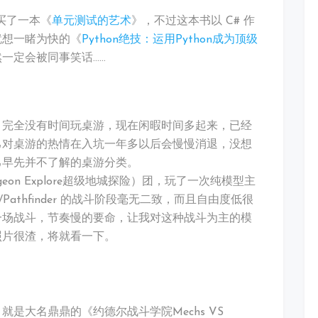
下买了一本《
单元测试的艺术
》，不过这本书以 C# 作
就想一睹为快的《
Python绝技：运用Python成为顶级
一定会被同事笑话……
，完全没有时间玩桌游，现在闲暇时间多起来，已经
己对桌游的热情在入坑一年多以后会慢慢消退，没想
己早先并不了解的桌游分类。
geon Explore超级地城探险）团，玩了一次纯模型主
athfinder 的战斗阶段毫无二致，而且自由度低很
一场战斗，节奏慢的要命，让我对这种战斗为主的模
照片很渣，将就看一下。
！
是大名鼎鼎的《约德尔战斗学院Mechs VS