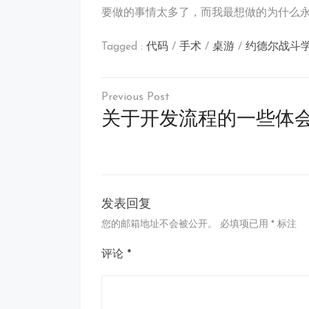
要做的事情太多了，而我最想做的为什么永
Tagged :
代码
/
手术
/
桌游
/
约德尔战斗
文
章
关于开发流程的一些体
导
航
发表回复
您的邮箱地址不会被公开。
必填项已用
*
标注
评论
*