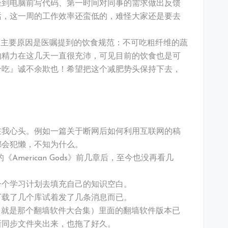
坐到电脑前写代码、第一时间对同事的需求做出反馈
话，这一周的工作效率还蛮低的，难怪大家还是要去
斤，主要原因是医嘱提到的饮食规范：不可吃粗纤维的蔬
的精力在这几天一直很充沛，可见目前的饮食也是可
分吃』诚不余欺也！希望把这个减肥势头保持下去，
在我心头。例如一篇关于断网后如何利用互联网的稿
都会犯懒，不知为什么。
 的《American Gods》前几章后，至今也没再看几
一个学习计划去填充自己的知识空白。
下载了几个库试着发了几条消息而已。
 文件夹（就是那个翻墙软件大合集）里面的翻墙软件版本已
新同步文件夹出来，也拖了好久。