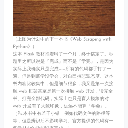
（上图为计划中的下一本书《Web Scraping with
Python》）
这本 Flask 教材抱着啃了一个月，终于搞定了。标
题里之所以说是『完成』而不是『学完』，是因为
实际上我确实只是完成——所有的代码都手打了一
遍。但是到底学没学会，对自己持悲观态度。这本
书内容比较集中，但是细节很多，我又是第一次接
触 web 框架甚至是第一次接触 web 开发，读完全
书、打完全部代码，实际上也只是盲人摸象的对
web 开发有了大致印象，远远不能算『学会』。
（Ps.本书中有若干小错，例如代码文件的路径等
等，但是辨识后不影响学习。官方提供的代码有一