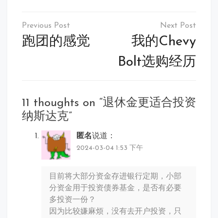
文
章
跑团的感觉
我的Chevy
导
Bolt选购经历
航
11 thoughts on “
退休金更适合投资
纳斯达克
”
匿名
说道：
2024-03-04 1:53 下午
目前将大部分资金存进银行定期，小部
分资金用于投资债券基金，是否有必要
多投资一份？
因为比较嫌麻烦，没有去开户投资，只