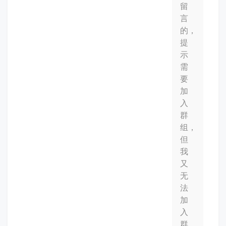
留
言
的，
提
示
需
要
加
入
群
组，
但
我
又
无
法
加
入
群