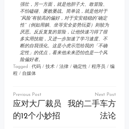
强壮，另一方面，就是他胆子大、敢冒险、
不怕磕碰、屡败屡战。简单说，就是他对于
“风险”有较高的偏好，对于安安稳稳的“确定
性”（例如用躺、坐等安全姿势玩耍）则较为
厌恶。反反复复的冒险，让他快速习得了很
多实用技能，又进一步加速了学习速度、不
断的自我强化。这是小虎示范给我的「不确
定性」的优点，看来他未来恐怕也是一个风
险偏好者。
Tagged :
代码
/
技术
/
法律
/
确定性
/
程序员
/
编
程
/
自媒体
文
章
应对大厂裁员
我的二手车方
导
的12个小妙招
法论
航