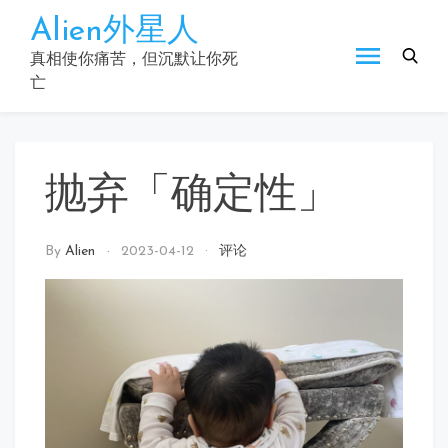
Skip
Alien外星人
to
content
真相使你痛苦，但沉默让你死
亡
抛弃「确定性」
By
Alien
2023-04-12
评论