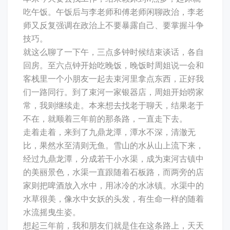
吃午饭。午饭后与李老师和傅老师闲聊政治，李老
师又反复强调在政治上不要暴露自己、要掌握斗争
技巧。
就这么聊了一下午，三点多钟时候结束谈话，各自
回房。至六点钟开始吃晚饭，晚饭时周姐说一会和
客栈里一个小朋友一起去束河里拿点东西，正好我
们一路同行。到了束河一家银器店，周姐开始唠家
常，我则继续走。本来想去找老于聊天，结果老于
不在，就顺着三年前的那条路，一直走下去。
走着走着，来到了九鼎龙潭，潭水不深，清澈无
比，果然水至清则无鱼。雪山的水从山上流下来，
经过九鼎龙潭，分成若干小水渠，成为束河古镇中
的美丽景色，水渠一直跟随着石板路，而两旁的店
家则把啤酒放入水中，用冰冷的水冰镇。水渠中的
水草很美，像水中女妖的头发，有生命一样的随着
水流摇曳生姿。
想起三年前，我和朋友们就是住在这条路上，天天