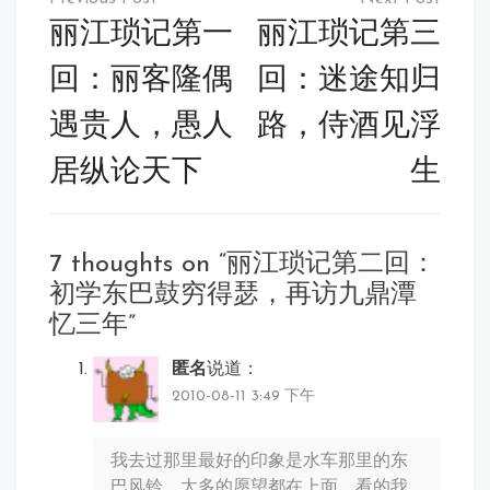
章
丽江琐记第一
丽江琐记第三
导
回：丽客隆偶
回：迷途知归
航
遇贵人，愚人
路，侍酒见浮
居纵论天下
生
7 thoughts on “
丽江琐记第二回：
初学东巴鼓穷得瑟，再访九鼎潭
忆三年
”
匿名
说道：
2010-08-11 3:49 下午
我去过那里最好的印象是水车那里的东
巴风铃，太多的愿望都在上面，看的我