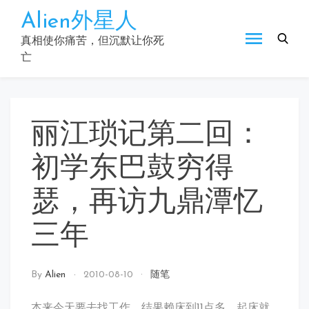
Skip
Alien外星人
to
content
真相使你痛苦，但沉默让你死
亡
丽江琐记第二回：
初学东巴鼓穷得
瑟，再访九鼎潭忆
三年
By
Alien
2010-08-10
随笔
本来今天要去找工作，结果赖床到11点多，起床就