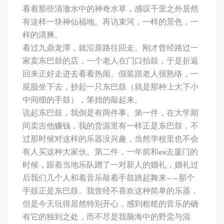
看着那些清澈水中的神奇水草，感叹千里之外居然
有这样一块神仙福地。再访束河，一样的景色，一
样的清爽。
看过九鼎龙潭，就沿原路往回走。刚才曾经路过一
家卖东巴鼓的店，一个老人在门口拍鼓，于是折返
回来正好走进去看看热闹。假装跟老人很熟络，一
屁股坐下去，抄起一只东巴鼓（就是那种上大下小
中间细的手鼓），笨拙的敲起来。
说起东巴鼓，我倒是有两件事。第一件，在大学期
间卖吉他赚钱，我的货源里有一样正是东巴鼓，不
过那时候对这样的乐器没兴趣，当然学校里也不会
有人买这种大家伙。第二件，一年前和ex去厦门的
时候，跟着当地乐队蹭了一对新人的婚礼，婚礼过
后我们几个人和着音乐敲着手鼓跳起舞来——那个
手鼓正是东巴鼓。我曾经不喜欢这种简单的乐器，
但是今天玩得居然特别开心，感到粗糙的音乐的确
有它的独到之处，而不尽是我脑海中的野蛮与混