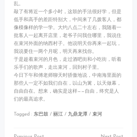
乱。
敲了有将近一个多小时，这鼓的手法很好学，但是
低手和高手的差距特别大，中间来了几拨客人，都
像模像样的学一学。大约八点二十左右，我随着一
批客人一起离开店里，老爷子问我住哪里，我说住
在束河外面的纳西村子。他说明天你再来一起玩，
我说要住一两个月呢，明天再来找你。
于是趁着束河的月色，走过酒吧街和小吃街，听着
乐手们的歌声，走出束河，回到村子里。
今日下午和傅老师聊天时骄傲地说，中南海里面的
那些人一定不如我们自在，以山为篱，以天做幕，
自由自在。想来，确实是这样——自由，终究是人
们的最高追求。
Tagged :
东巴鼓
/
丽江
/
九鼎龙潭
/
束河
文